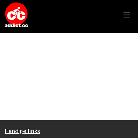
Overslaan naar inhoud
Handige links