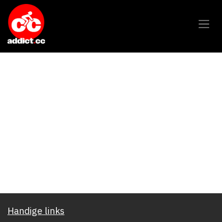
Overslaan naar inhoud
Handige links