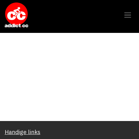
Overslaan naar inhoud
Handige links