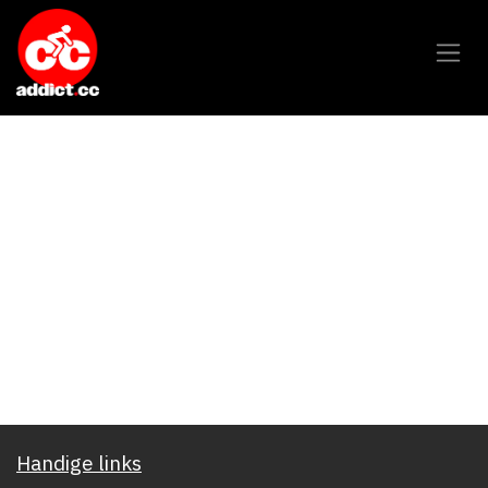
Overslaan naar inhoud
Handige links