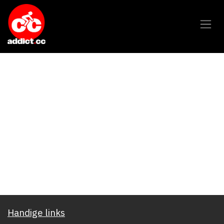
Overslaan naar inhoud
Handige links