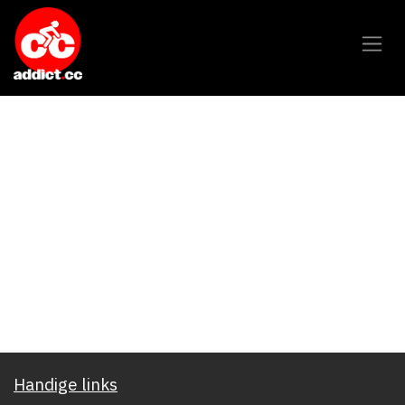
Overslaan naar inhoud
Handige links