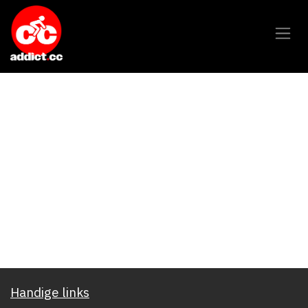
Overslaan naar inhoud
Handige links