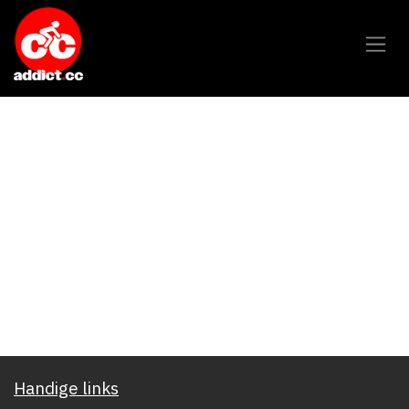
Overslaan naar inhoud
Handige links