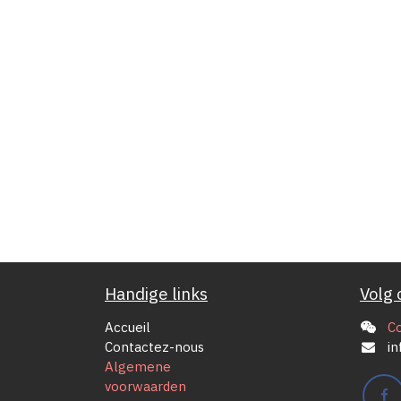
Handige links
Volg 
Accueil
C
Contactez-nous
in
Algemene
voorwaarden