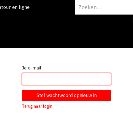
etour en ligne
Home
Onz
Je e-mail
Stel wachtwoord opnieuw in
Terug naar login