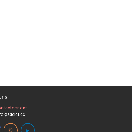
ons
ontacteer ons
fo@addict.cc