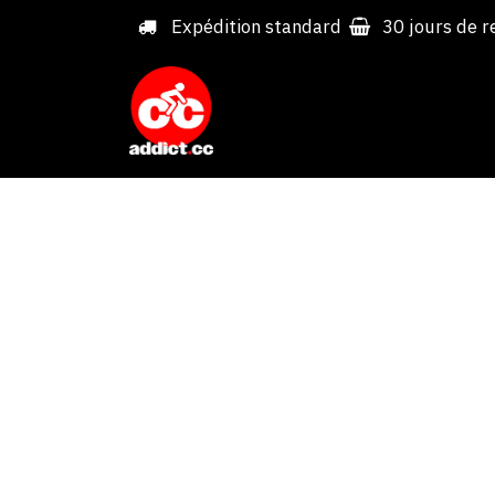
Overslaan naar inhoud
Expédition standard
30 jours de r