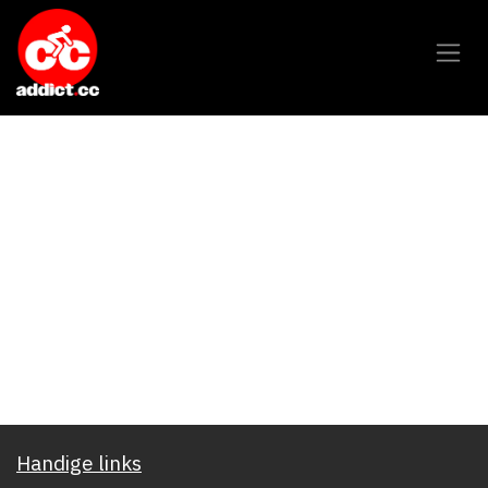
Overslaan naar inhoud
Handige links