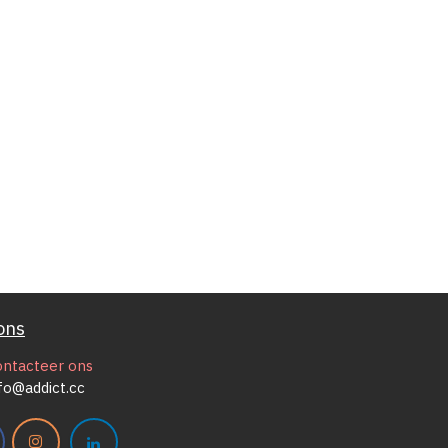
ons
ontacteer ons
fo@addict.cc