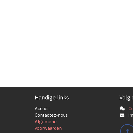
Handige links
Volg 
Accueil
C
Contactez-nous
in
Algemene
voorwaarden