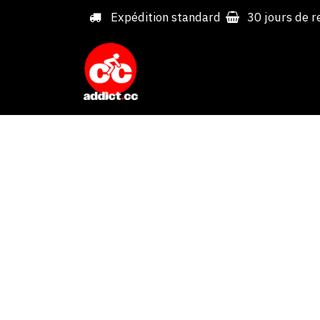
Overslaan naar inhoud
Expédition standard
30 jours de r