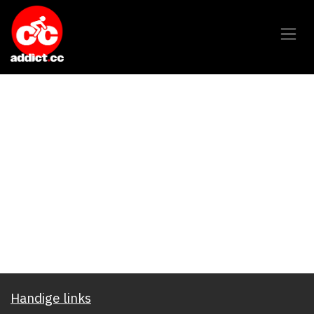
Overslaan naar inhoud
Handige links