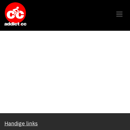
Overslaan naar inhoud
Handige links