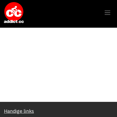
Overslaan naar inhoud
Handige links