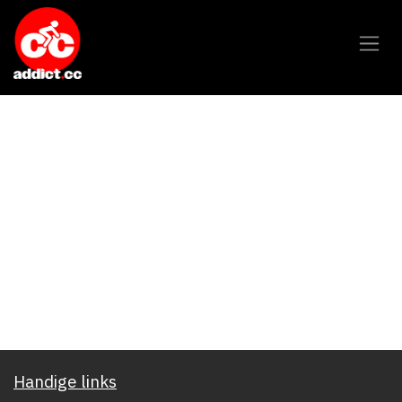
Overslaan naar inhoud
Handige links