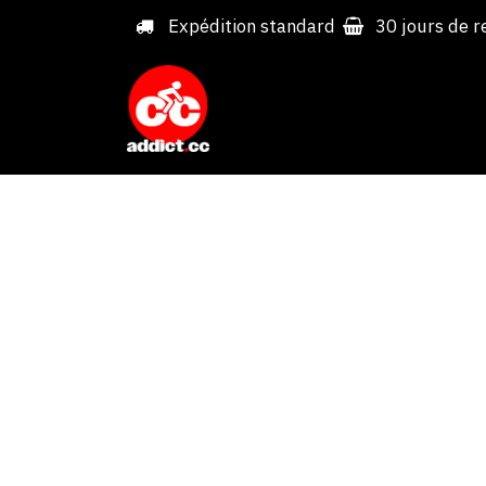
Overslaan naar inhoud
Expédition standard
30 jours de r