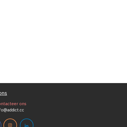
ons
ontacteer ons
fo@addict.cc