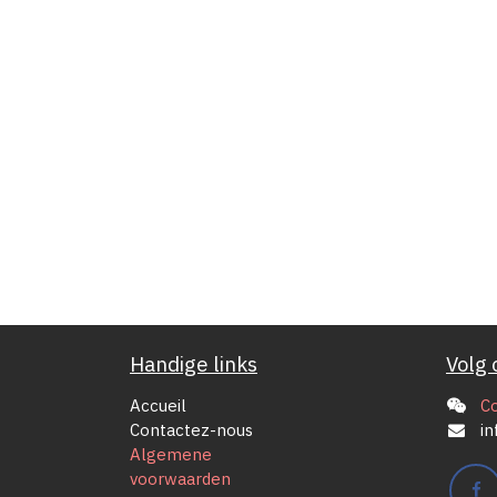
Handige links
Volg 
Accueil
C
Contactez-nous
in
Algemene
voorwaarden