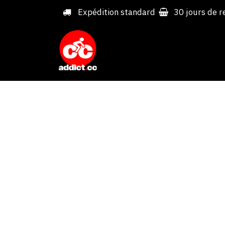
Overslaan naar inhoud
Expédition standard
30 jours de r