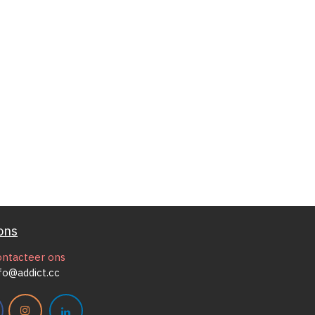
ons
ontacteer ons
fo@addict.cc