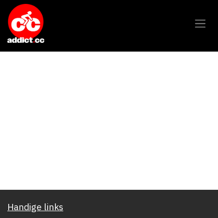
Overslaan naar inhoud
Handige links