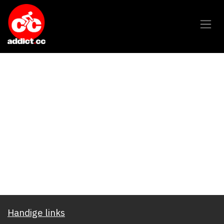
Overslaan naar inhoud
Handige links