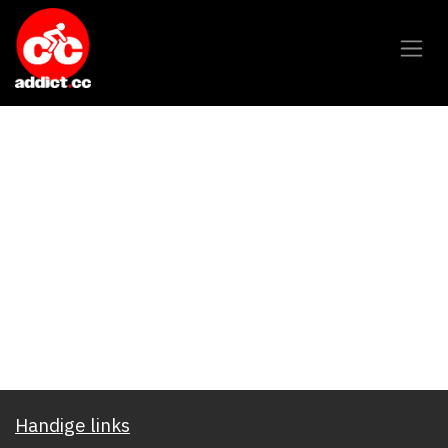
Overslaan naar inhoud
Handige links