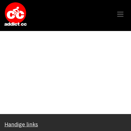
Overslaan naar inhoud
Handige links