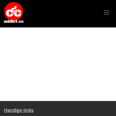
Overslaan naar inhoud
Handige links