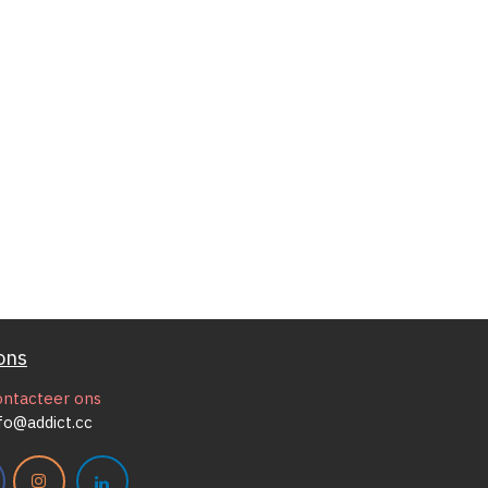
ons
ontacteer ons
fo@addict.cc