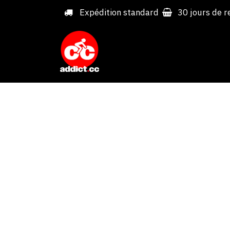
Overslaan naar inhoud
Expédition standard
30 jours de r