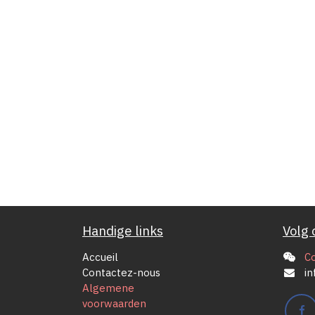
Handige links
Volg 
Accueil
C
Contactez-nous
in
Algemene
voorwaarden