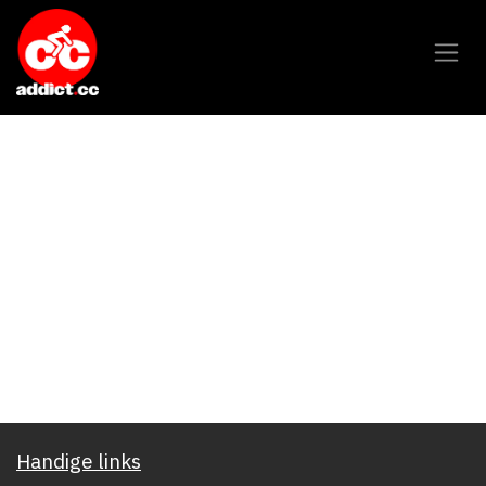
Overslaan naar inhoud
Handige links