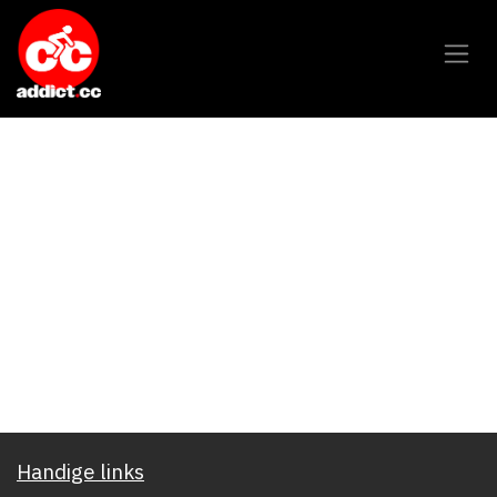
Overslaan naar inhoud
Handige links