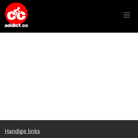
Overslaan naar inhoud
Handige links