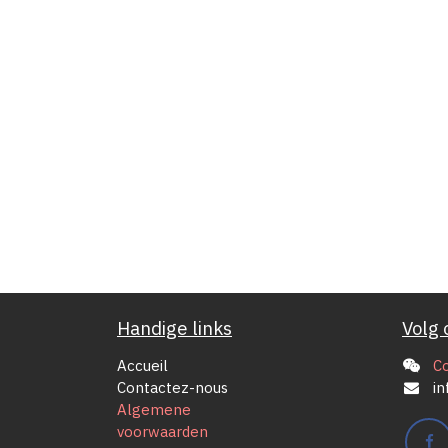
Handige links
Volg 
Accueil
C
Contactez-nous
in
Algemene
voorwaarden