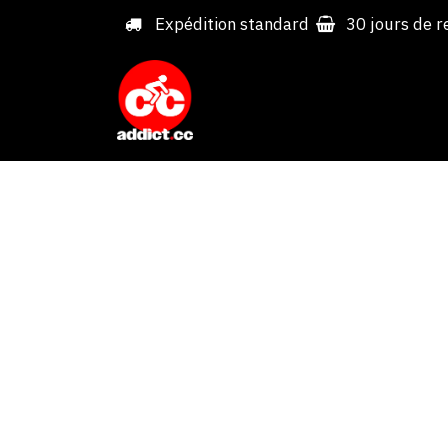
Overslaan naar inhoud
Expédition standard
30 jours de r