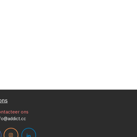
ons
ontacteer ons
fo@addict.cc