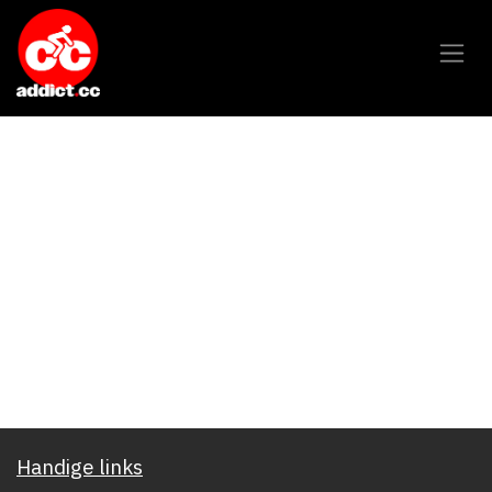
Overslaan naar inhoud
Handige links