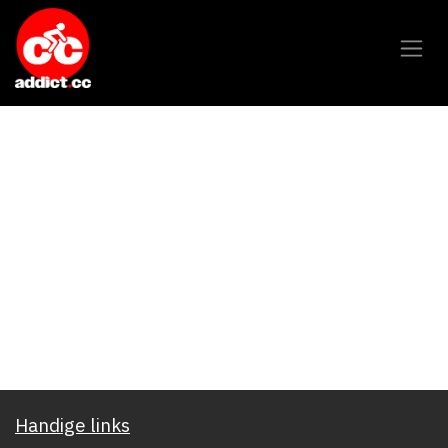
Overslaan naar inhoud
Handige links