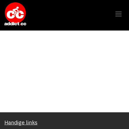
Overslaan naar inhoud
Handige links