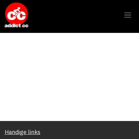
Overslaan naar inhoud
Handige links