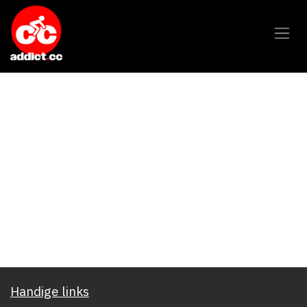
Overslaan naar inhoud
Handige links