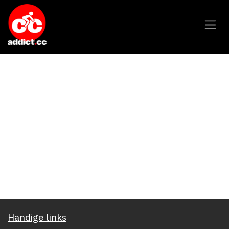
Overslaan naar inhoud
Handige links