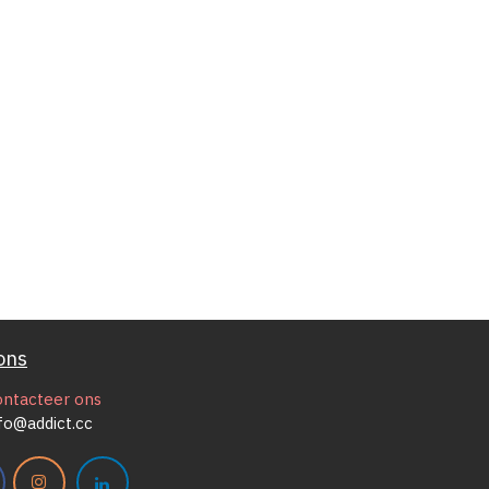
ons
ontacteer ons
fo@addict.cc