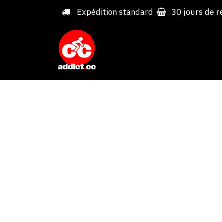
Overslaan naar inhoud
Expédition standard
30 jours de r