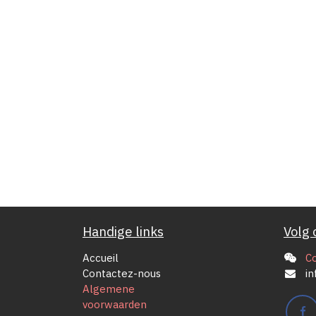
Handige links
Volg 
Accueil
C
Contactez-nous
in
Algemene
voorwaarden