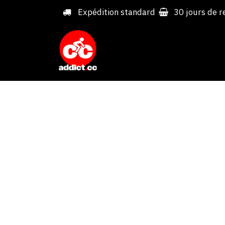
Overslaan naar inhoud
Expédition standard
30 jours de r