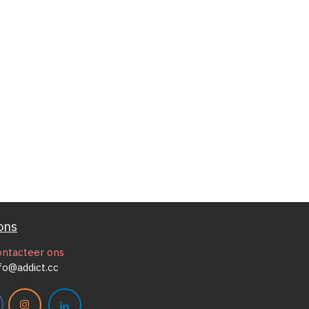
ons
ontacteer ons
fo@addict.cc