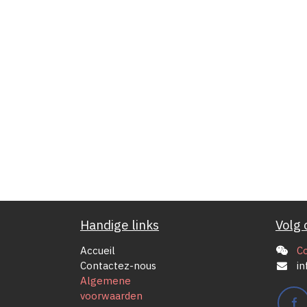
Handige links
Volg 
Accueil
C
Contactez-nous
in
Algemene
voorwaarden