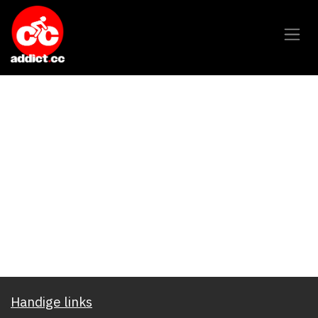
Overslaan naar inhoud
Handige links