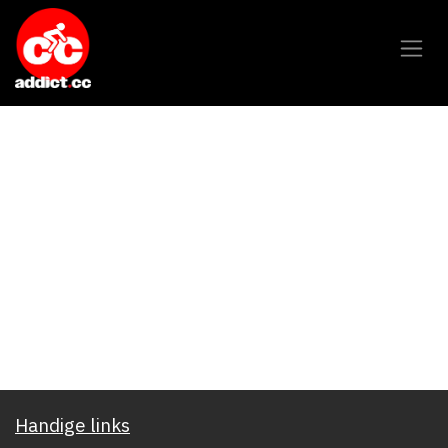
Overslaan naar inhoud
Handige links