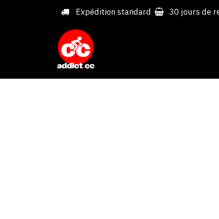
Overslaan naar inhoud
Expédition standard
30 jours de r