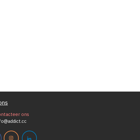
ons
ontacteer ons
fo@addict.cc