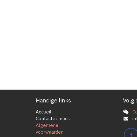
Handige links
Volg 
Accueil
C
Contactez-nous
in
Algemene
voorwaarden