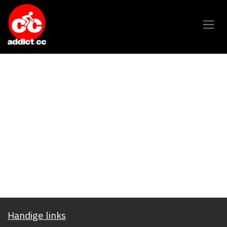
Overslaan naar inhoud
Handige links