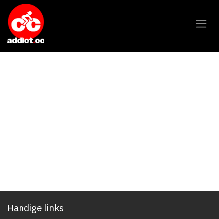
Overslaan naar inhoud
Handige links