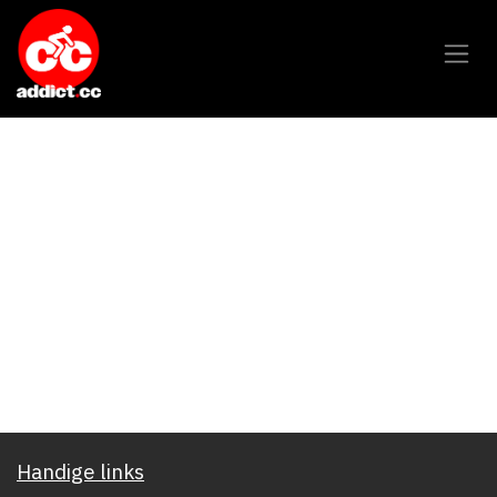
Overslaan naar inhoud
Handige links