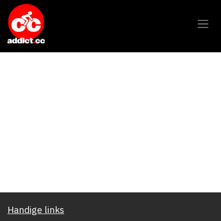
Overslaan naar inhoud
Handige links