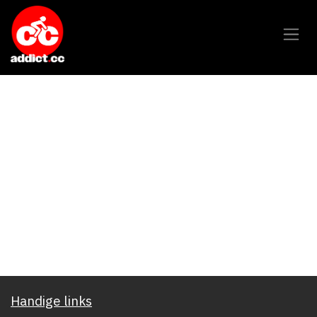
Overslaan naar inhoud
Handige links