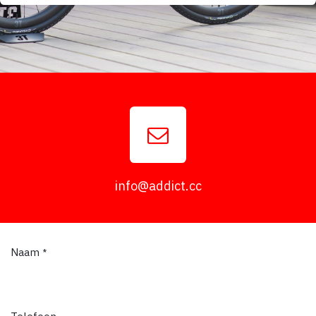
info@addict.cc
Naam
*