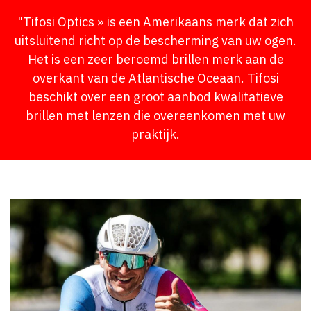
"Tifosi Optics » is een Amerikaans merk dat zich
uitsluitend richt op de bescherming van uw ogen.
Het is een zeer beroemd brillen merk aan de
overkant van de Atlantische Oceaan. Tifosi
beschikt over een groot aanbod kwalitatieve
brillen met lenzen die overeenkomen met uw
praktijk.