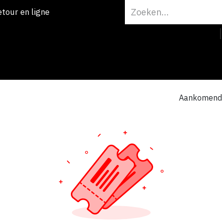
etour en ligne
Onze merk
Aankomen