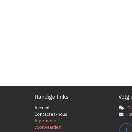
Handige links
Volg 
Accueil
C
Contactez-nous
in
Algemene
voorwaarden