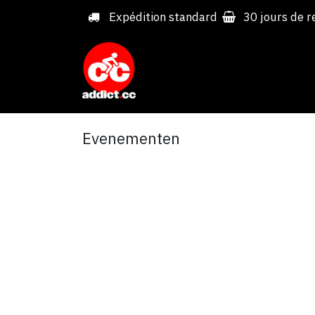
Overslaan naar inhoud
Expédition standard
30 jours de r
Evenementen